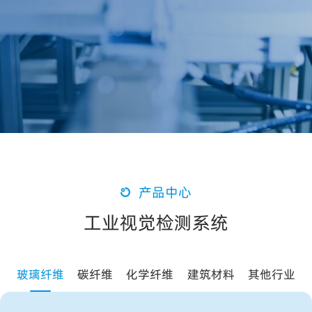
提交
产品中心
工
业
视
觉
检
测
系
统
玻璃纤维
碳纤维
化学纤维
建筑材料
其他行业