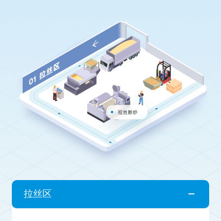
拉丝断纱
拉丝区