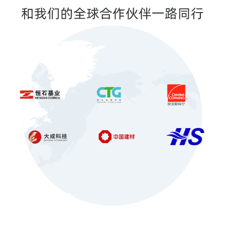
和
我
们
的
全
球
合
作
伙
伴
一
路
同
行